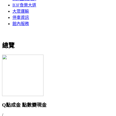
B3F食樂大道
大眾運輸
停車資訊
館內服務
總覽
Q點成金 點數變現金
/