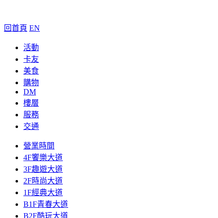
回首頁
EN
活動
卡友
美食
購物
DM
樓層
服務
交通
營業時間
4F饗樂大道
3F趣遊大道
2F時尚大道
1F經典大道
B1F青春大道
B2F酷玩大道