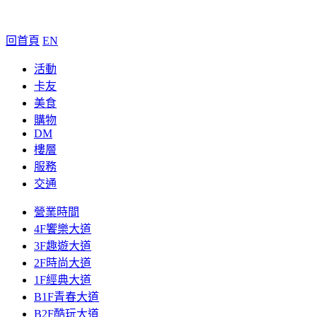
回首頁
EN
活動
卡友
美食
購物
DM
樓層
服務
交通
營業時間
4F饗樂大道
3F趣遊大道
2F時尚大道
1F經典大道
B1F青春大道
B2F酷玩大道