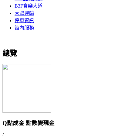
B3F食樂大道
大眾運輸
停車資訊
館內服務
總覽
Q點成金 點數變現金
/