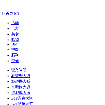
回首頁
EN
活動
卡友
美食
購物
DM
樓層
服務
交通
營業時間
4F饗樂大道
3F趣遊大道
2F時尚大道
1F經典大道
B1F青春大道
B2F酷玩大道