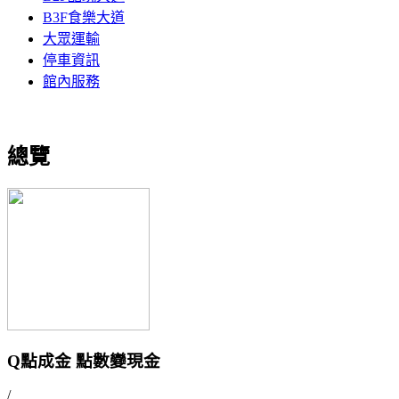
B3F食樂大道
大眾運輸
停車資訊
館內服務
總覽
Q點成金 點數變現金
/