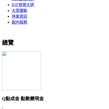
B3F食樂大道
大眾運輸
停車資訊
館內服務
總覽
Q點成金 點數變現金
/