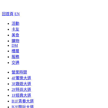
回首頁
EN
活動
卡友
美食
購物
DM
樓層
服務
交通
營業時間
4F饗樂大道
3F趣遊大道
2F時尚大道
1F經典大道
B1F青春大道
B2F酷玩大道