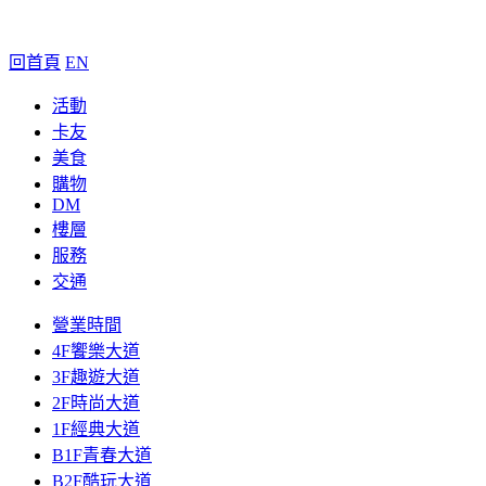
回首頁
EN
活動
卡友
美食
購物
DM
樓層
服務
交通
營業時間
4F饗樂大道
3F趣遊大道
2F時尚大道
1F經典大道
B1F青春大道
B2F酷玩大道