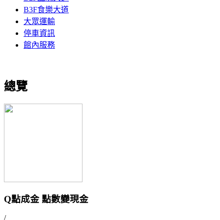
B3F食樂大道
大眾運輸
停車資訊
館內服務
總覽
Q點成金 點數變現金
/