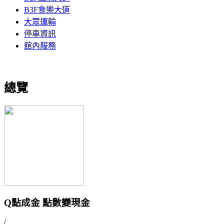
B3F食樂大道
大眾運輸
停車資訊
館內服務
總覽
Q點成金 點數變現金
/