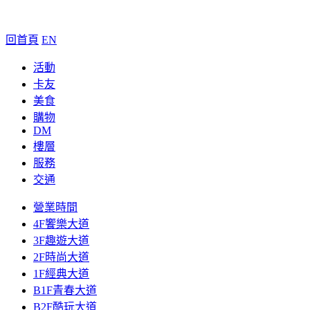
回首頁
EN
活動
卡友
美食
購物
DM
樓層
服務
交通
營業時間
4F饗樂大道
3F趣遊大道
2F時尚大道
1F經典大道
B1F青春大道
B2F酷玩大道