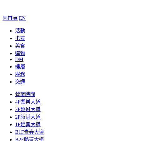
回首頁
EN
活動
卡友
美食
購物
DM
樓層
服務
交通
營業時間
4F饗樂大道
3F趣遊大道
2F時尚大道
1F經典大道
B1F青春大道
B2F酷玩大道