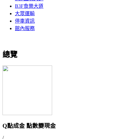
B3F食樂大道
大眾運輸
停車資訊
館內服務
總覽
Q點成金 點數變現金
/