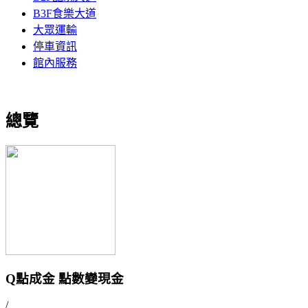
B3F食樂大道
大眾運輸
停車資訊
館內服務
總覽
Q點成金 點數變現金
/