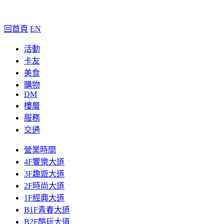
回首頁
EN
活動
卡友
美食
購物
DM
樓層
服務
交通
營業時間
4F饗樂大道
3F趣遊大道
2F時尚大道
1F經典大道
B1F青春大道
B2F酷玩大道