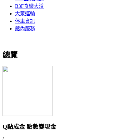
B3F食樂大道
大眾運輸
停車資訊
館內服務
總覽
Q點成金 點數變現金
/