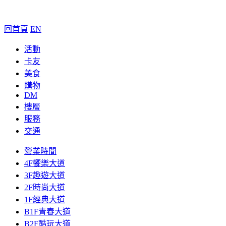
回首頁
EN
活動
卡友
美食
購物
DM
樓層
服務
交通
營業時間
4F饗樂大道
3F趣遊大道
2F時尚大道
1F經典大道
B1F青春大道
B2F酷玩大道