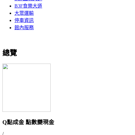
B3F食樂大道
大眾運輸
停車資訊
館內服務
總覽
Q點成金 點數變現金
/