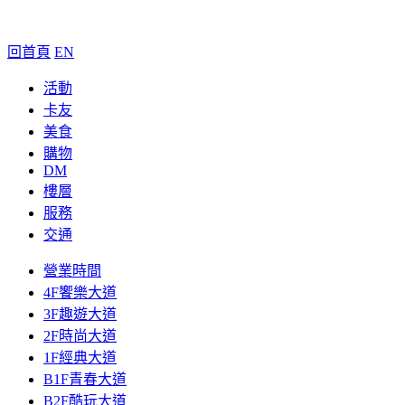
回首頁
EN
活動
卡友
美食
購物
DM
樓層
服務
交通
營業時間
4F饗樂大道
3F趣遊大道
2F時尚大道
1F經典大道
B1F青春大道
B2F酷玩大道