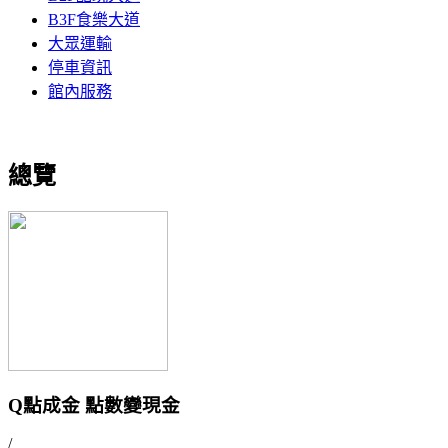
B3F食樂大道
大眾運輸
停車資訊
館內服務
總覽
Q點成金 點數變現金
/