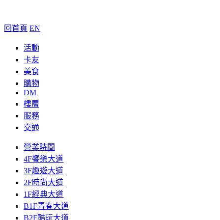
回首頁
EN
活動
卡友
美食
購物
DM
樓層
服務
交通
營業時間
4F饗樂大道
3F趣遊大道
2F時尚大道
1F經典大道
B1F青春大道
B2F酷玩大道