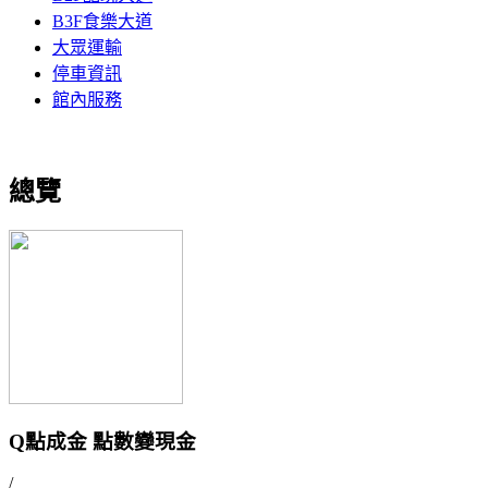
B3F食樂大道
大眾運輸
停車資訊
館內服務
總覽
Q點成金 點數變現金
/