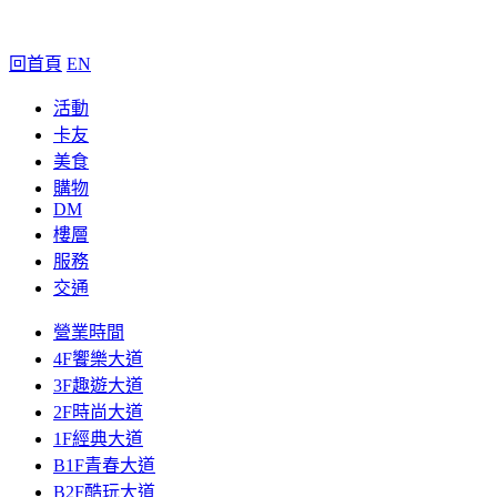
回首頁
EN
活動
卡友
美食
購物
DM
樓層
服務
交通
營業時間
4F饗樂大道
3F趣遊大道
2F時尚大道
1F經典大道
B1F青春大道
B2F酷玩大道