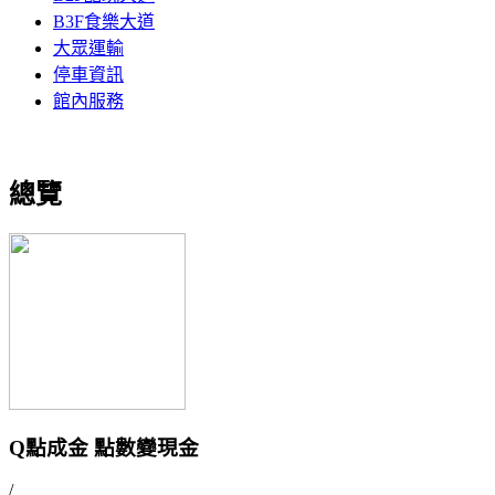
B3F食樂大道
大眾運輸
停車資訊
館內服務
總覽
Q點成金 點數變現金
/