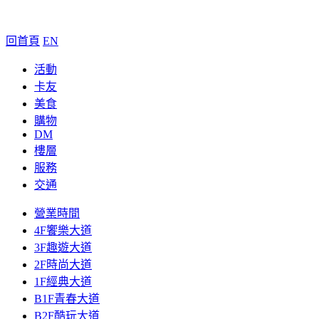
回首頁
EN
活動
卡友
美食
購物
DM
樓層
服務
交通
營業時間
4F饗樂大道
3F趣遊大道
2F時尚大道
1F經典大道
B1F青春大道
B2F酷玩大道