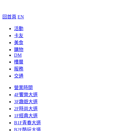
回首頁
EN
活動
卡友
美食
購物
DM
樓層
服務
交通
營業時間
4F饗樂大道
3F趣遊大道
2F時尚大道
1F經典大道
B1F青春大道
B2F酷玩大道