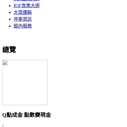
B3F食樂大道
大眾運輸
停車資訊
館內服務
總覽
Q點成金 點數變現金
/