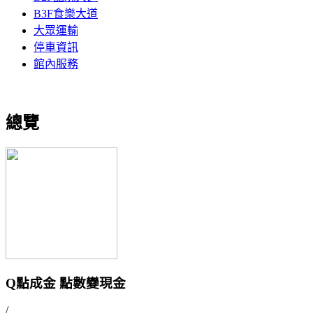
B3F食樂大道
大眾運輸
停車資訊
館內服務
總覽
Q點成金 點數變現金
/