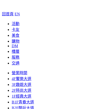
回首頁
EN
活動
卡友
美食
購物
DM
樓層
服務
交通
營業時間
4F饗樂大道
3F趣遊大道
2F時尚大道
1F經典大道
B1F青春大道
B2F酷玩大道