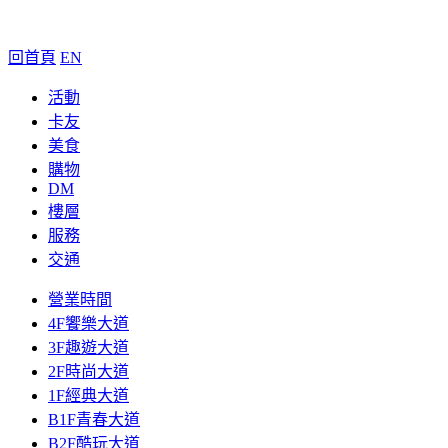
回首頁
EN
活動
卡友
美食
購物
DM
樓層
服務
交通
營業時間
4F饗樂大道
3F趣遊大道
2F時尚大道
1F經典大道
B1F青春大道
B2F酷玩大道