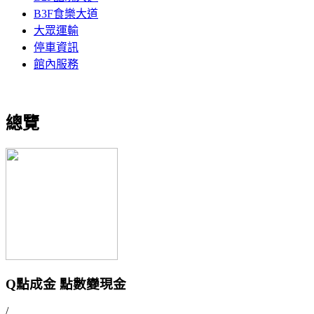
B3F食樂大道
大眾運輸
停車資訊
館內服務
總覽
Q點成金 點數變現金
/