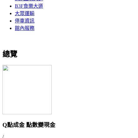
B3F食樂大道
大眾運輸
停車資訊
館內服務
總覽
Q點成金 點數變現金
/