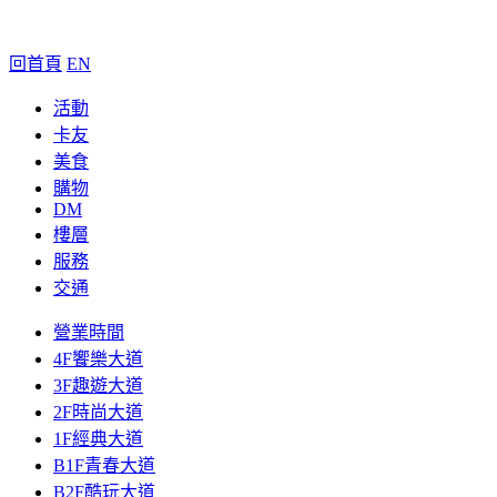
回首頁
EN
活動
卡友
美食
購物
DM
樓層
服務
交通
營業時間
4F饗樂大道
3F趣遊大道
2F時尚大道
1F經典大道
B1F青春大道
B2F酷玩大道