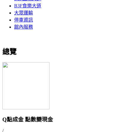
B3F食樂大道
大眾運輸
停車資訊
館內服務
總覽
Q點成金 點數變現金
/