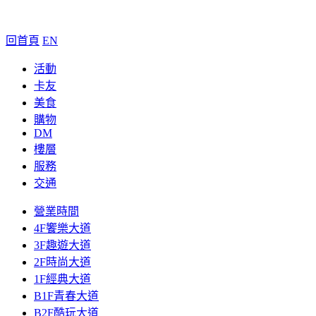
回首頁
EN
活動
卡友
美食
購物
DM
樓層
服務
交通
營業時間
4F饗樂大道
3F趣遊大道
2F時尚大道
1F經典大道
B1F青春大道
B2F酷玩大道