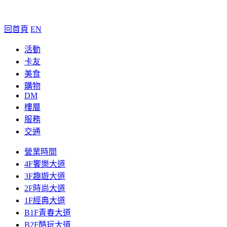
回首頁
EN
活動
卡友
美食
購物
DM
樓層
服務
交通
營業時間
4F饗樂大道
3F趣遊大道
2F時尚大道
1F經典大道
B1F青春大道
B2F酷玩大道