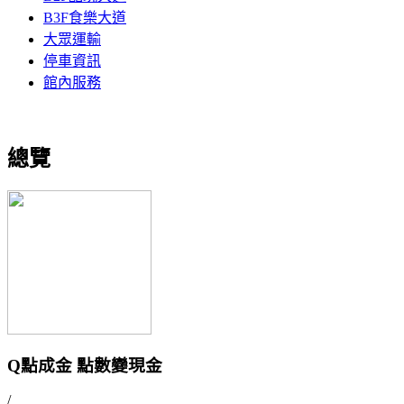
B3F食樂大道
大眾運輸
停車資訊
館內服務
總覽
Q點成金 點數變現金
/