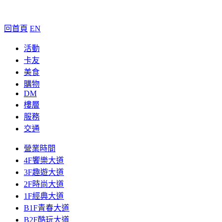
回首頁
EN
活動
卡友
美食
購物
DM
樓層
服務
交通
營業時間
4F饗樂大道
3F趣遊大道
2F時尚大道
1F經典大道
B1F青春大道
B2F酷玩大道