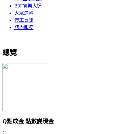
B3F食樂大道
大眾運輸
停車資訊
館內服務
總覽
Q點成金 點數變現金
/