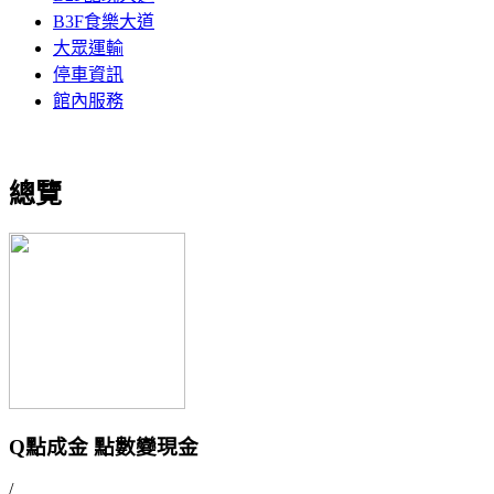
B3F食樂大道
大眾運輸
停車資訊
館內服務
總覽
Q點成金 點數變現金
/