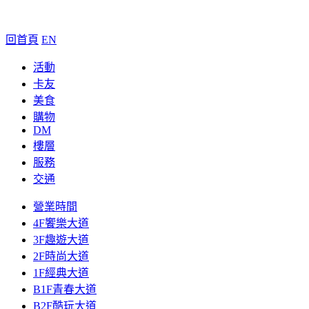
回首頁
EN
活動
卡友
美食
購物
DM
樓層
服務
交通
營業時間
4F饗樂大道
3F趣遊大道
2F時尚大道
1F經典大道
B1F青春大道
B2F酷玩大道