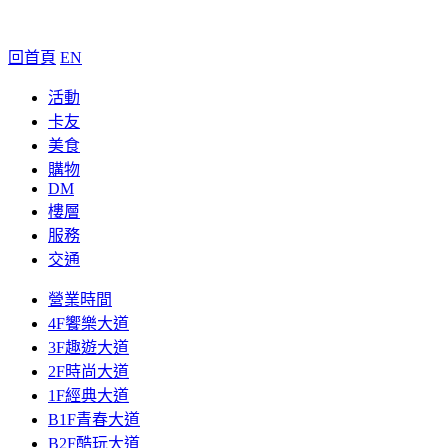
回首頁
EN
活動
卡友
美食
購物
DM
樓層
服務
交通
營業時間
4F饗樂大道
3F趣遊大道
2F時尚大道
1F經典大道
B1F青春大道
B2F酷玩大道