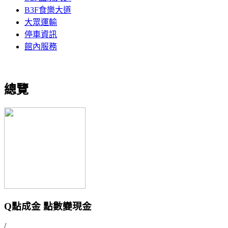
B3F食樂大道
大眾運輸
停車資訊
館內服務
總覽
Q點成金 點數變現金
/