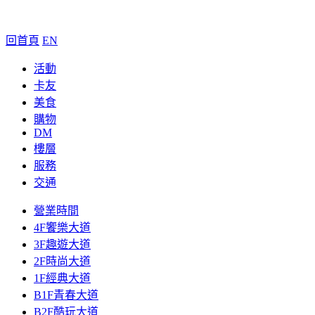
回首頁
EN
活動
卡友
美食
購物
DM
樓層
服務
交通
營業時間
4F饗樂大道
3F趣遊大道
2F時尚大道
1F經典大道
B1F青春大道
B2F酷玩大道