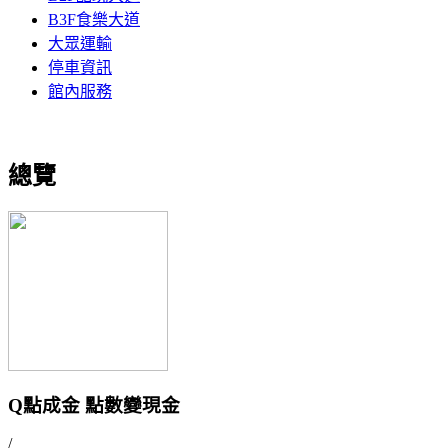
B3F食樂大道
大眾運輸
停車資訊
館內服務
總覽
Q點成金 點數變現金
/