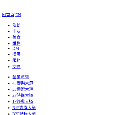
回首頁
EN
活動
卡友
美食
購物
DM
樓層
服務
交通
營業時間
4F饗樂大道
3F趣遊大道
2F時尚大道
1F經典大道
B1F青春大道
B2F酷玩大道