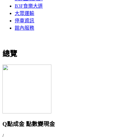
B3F食樂大道
大眾運輸
停車資訊
館內服務
總覽
Q點成金 點數變現金
/