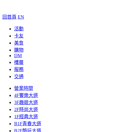
回首頁
EN
活動
卡友
美食
購物
DM
樓層
服務
交通
營業時間
4F饗樂大道
3F趣遊大道
2F時尚大道
1F經典大道
B1F青春大道
B2F酷玩大道