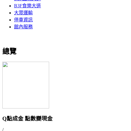
B3F食樂大道
大眾運輸
停車資訊
館內服務
總覽
Q點成金 點數變現金
/