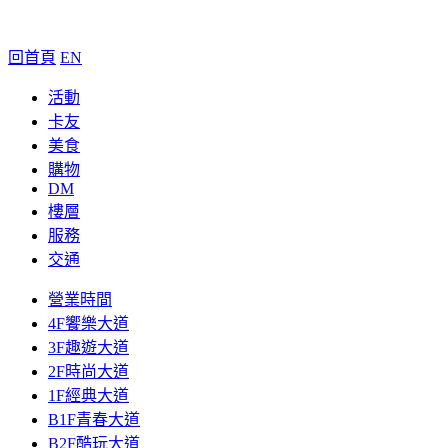
回首頁
EN
活動
卡友
美食
購物
DM
樓層
服務
交通
營業時間
4F饗樂大道
3F趣遊大道
2F時尚大道
1F經典大道
B1F青春大道
B2F酷玩大道