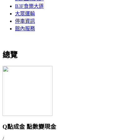
B3F食樂大道
大眾運輸
停車資訊
館內服務
總覽
Q點成金 點數變現金
/