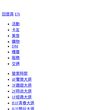
回首頁
EN
活動
卡友
美食
購物
DM
樓層
服務
交通
營業時間
4F饗樂大道
3F趣遊大道
2F時尚大道
1F經典大道
B1F青春大道
B2F酷玩大道