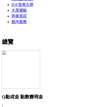
B3F食樂大道
大眾運輸
停車資訊
館內服務
總覽
Q點成金 點數變現金
/