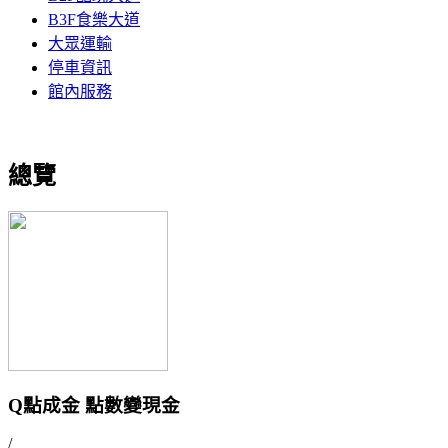
B3F食樂大道
大眾運輸
停車資訊
館內服務
總覽
Q點成金 點數變現金
/