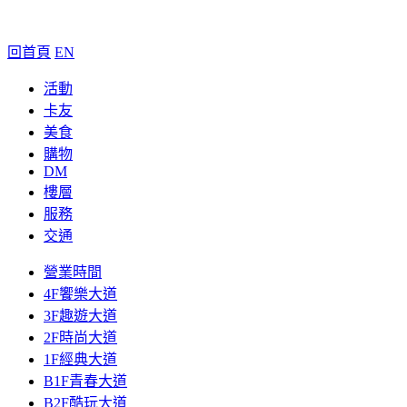
回首頁
EN
活動
卡友
美食
購物
DM
樓層
服務
交通
營業時間
4F饗樂大道
3F趣遊大道
2F時尚大道
1F經典大道
B1F青春大道
B2F酷玩大道