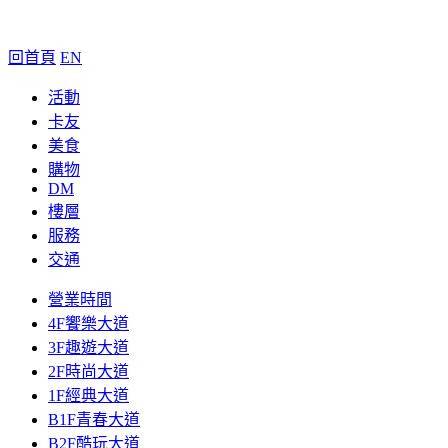
回首頁
EN
活動
卡友
美食
購物
DM
樓層
服務
交通
營業時間
4F饗樂大道
3F趣遊大道
2F時尚大道
1F經典大道
B1F青春大道
B2F酷玩大道