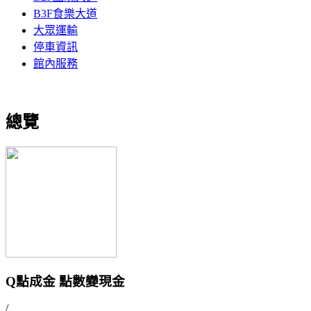
B3F食樂大道
大眾運輸
停車資訊
館內服務
總覽
Q點成金 點數變現金
/