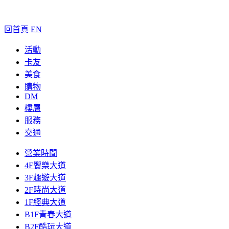
回首頁
EN
活動
卡友
美食
購物
DM
樓層
服務
交通
營業時間
4F饗樂大道
3F趣遊大道
2F時尚大道
1F經典大道
B1F青春大道
B2F酷玩大道