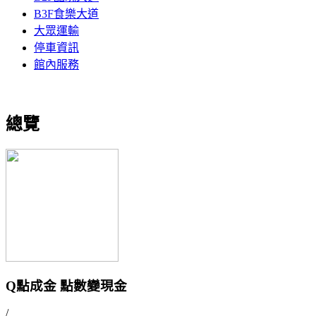
B3F食樂大道
大眾運輸
停車資訊
館內服務
總覽
Q點成金 點數變現金
/