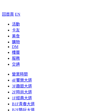
回首頁
EN
活動
卡友
美食
購物
DM
樓層
服務
交通
營業時間
4F饗樂大道
3F趣遊大道
2F時尚大道
1F經典大道
B1F青春大道
B2F酷玩大道