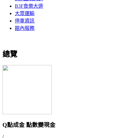
B3F食樂大道
大眾運輸
停車資訊
館內服務
總覽
Q點成金 點數變現金
/