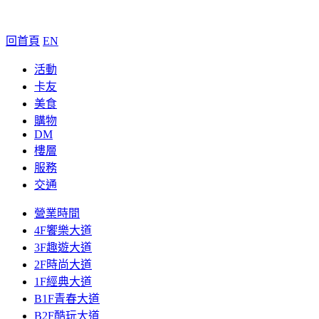
回首頁
EN
活動
卡友
美食
購物
DM
樓層
服務
交通
營業時間
4F饗樂大道
3F趣遊大道
2F時尚大道
1F經典大道
B1F青春大道
B2F酷玩大道