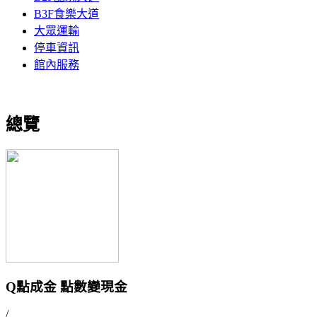
B3F食樂大道
大眾運輸
停車資訊
館內服務
總覽
Q點成金 點數變現金
/