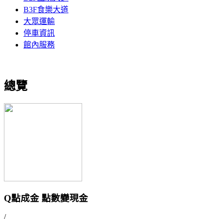
B3F食樂大道
大眾運輸
停車資訊
館內服務
總覽
Q點成金 點數變現金
/