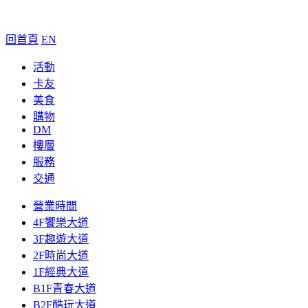
回首頁
EN
活動
卡友
美食
購物
DM
樓層
服務
交通
營業時間
4F饗樂大道
3F趣遊大道
2F時尚大道
1F經典大道
B1F青春大道
B2F酷玩大道