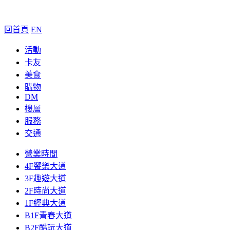
回首頁
EN
活動
卡友
美食
購物
DM
樓層
服務
交通
營業時間
4F饗樂大道
3F趣遊大道
2F時尚大道
1F經典大道
B1F青春大道
B2F酷玩大道