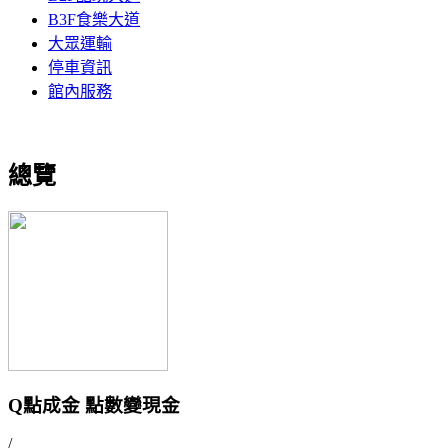
B3F食樂大道
大眾運輸
停車資訊
館內服務
總覽
Q點成金 點數變現金
/