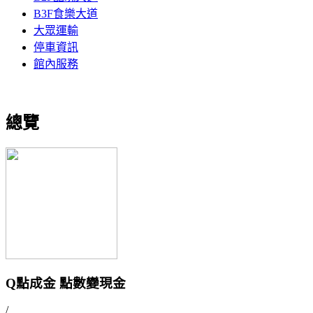
B3F食樂大道
大眾運輸
停車資訊
館內服務
總覽
Q點成金 點數變現金
/