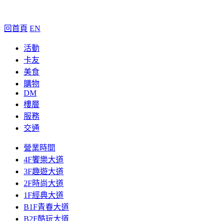
回首頁
EN
活動
卡友
美食
購物
DM
樓層
服務
交通
營業時間
4F饗樂大道
3F趣遊大道
2F時尚大道
1F經典大道
B1F青春大道
B2F酷玩大道