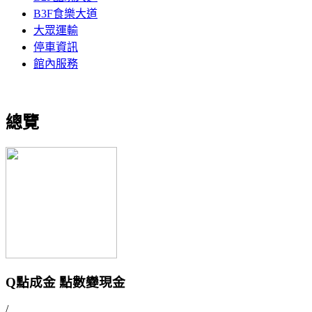
B3F食樂大道
大眾運輸
停車資訊
館內服務
總覽
Q點成金 點數變現金
/