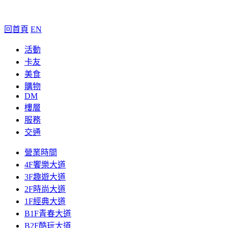
回首頁
EN
活動
卡友
美食
購物
DM
樓層
服務
交通
營業時間
4F饗樂大道
3F趣遊大道
2F時尚大道
1F經典大道
B1F青春大道
B2F酷玩大道