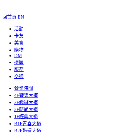
回首頁
EN
活動
卡友
美食
購物
DM
樓層
服務
交通
營業時間
4F饗樂大道
3F趣遊大道
2F時尚大道
1F經典大道
B1F青春大道
B2F酷玩大道