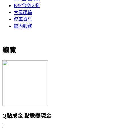
B3F食樂大道
大眾運輸
停車資訊
館內服務
總覽
Q點成金 點數變現金
/