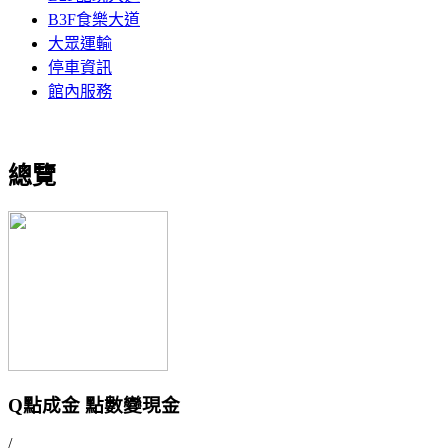
B3F食樂大道
大眾運輸
停車資訊
館內服務
總覽
Q點成金 點數變現金
/