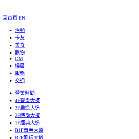
回首頁
EN
活動
卡友
美食
購物
DM
樓層
服務
交通
營業時間
4F饗樂大道
3F趣遊大道
2F時尚大道
1F經典大道
B1F青春大道
B2F酷玩大道