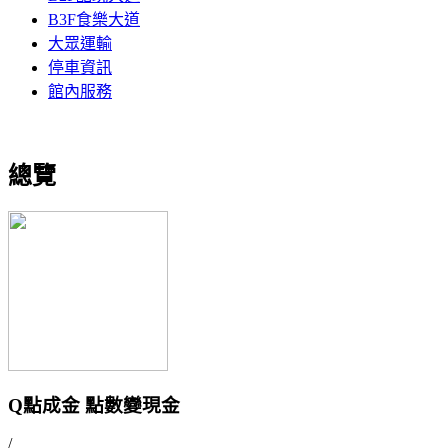
B3F食樂大道
大眾運輸
停車資訊
館內服務
總覽
Q點成金 點數變現金
/