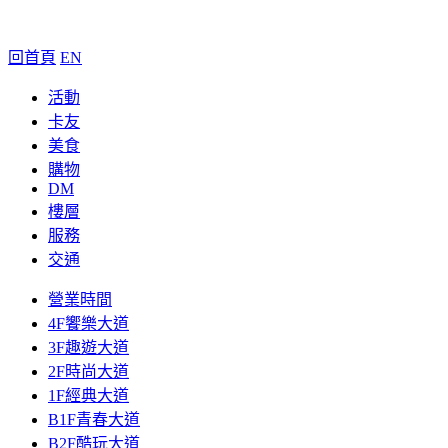
回首頁
EN
活動
卡友
美食
購物
DM
樓層
服務
交通
營業時間
4F饗樂大道
3F趣遊大道
2F時尚大道
1F經典大道
B1F青春大道
B2F酷玩大道