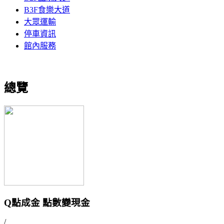
B3F食樂大道
大眾運輸
停車資訊
館內服務
總覽
Q點成金 點數變現金
/