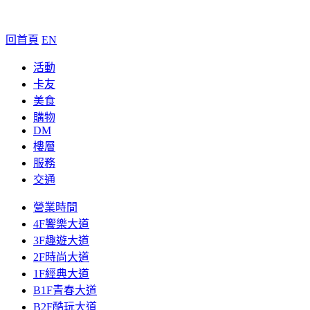
回首頁
EN
活動
卡友
美食
購物
DM
樓層
服務
交通
營業時間
4F饗樂大道
3F趣遊大道
2F時尚大道
1F經典大道
B1F青春大道
B2F酷玩大道