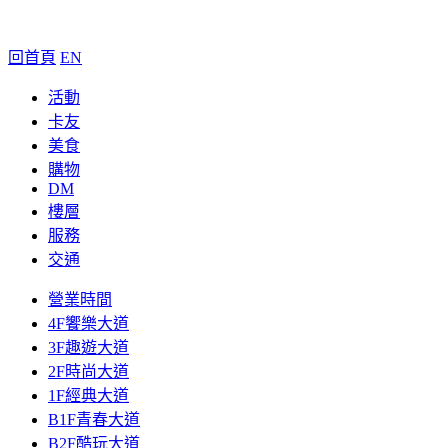
回首頁
EN
活動
卡友
美食
購物
DM
樓層
服務
交通
營業時間
4F饗樂大道
3F趣遊大道
2F時尚大道
1F經典大道
B1F青春大道
B2F酷玩大道