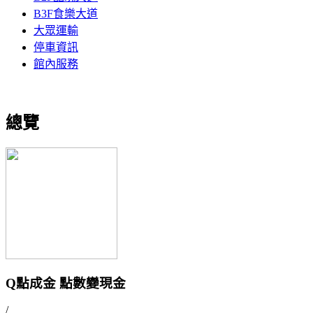
B3F食樂大道
大眾運輸
停車資訊
館內服務
總覽
Q點成金 點數變現金
/