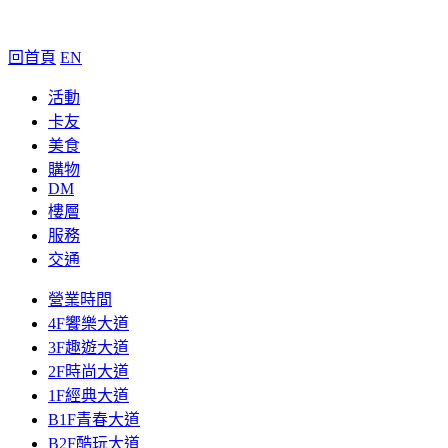
回首頁
EN
活動
卡友
美食
購物
DM
樓層
服務
交通
營業時間
4F饗樂大道
3F趣遊大道
2F時尚大道
1F經典大道
B1F青春大道
B2F酷玩大道