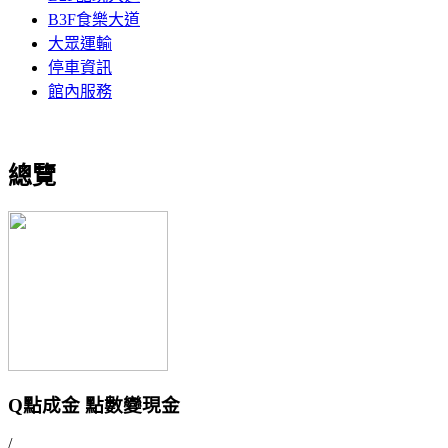
B3F食樂大道
大眾運輸
停車資訊
館內服務
總覽
Q點成金 點數變現金
/