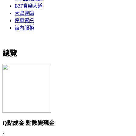
B3F食樂大道
大眾運輸
停車資訊
館內服務
總覽
Q點成金 點數變現金
/