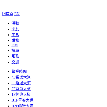
回首頁
EN
活動
卡友
美食
購物
DM
樓層
服務
交通
營業時間
4F饗樂大道
3F趣遊大道
2F時尚大道
1F經典大道
B1F青春大道
B2F酷玩大道