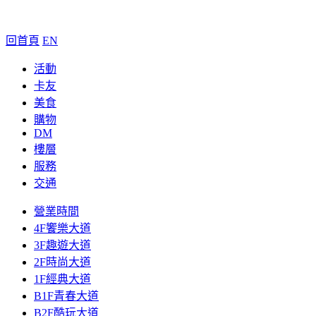
回首頁
EN
活動
卡友
美食
購物
DM
樓層
服務
交通
營業時間
4F饗樂大道
3F趣遊大道
2F時尚大道
1F經典大道
B1F青春大道
B2F酷玩大道