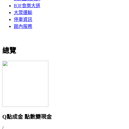
B3F食樂大道
大眾運輸
停車資訊
館內服務
總覽
Q點成金 點數變現金
/