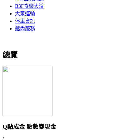
B3F食樂大道
大眾運輸
停車資訊
館內服務
總覽
Q點成金 點數變現金
/