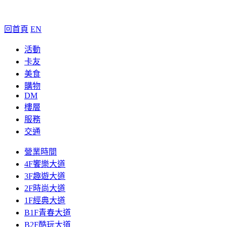
回首頁
EN
活動
卡友
美食
購物
DM
樓層
服務
交通
營業時間
4F饗樂大道
3F趣遊大道
2F時尚大道
1F經典大道
B1F青春大道
B2F酷玩大道