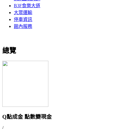
B3F食樂大道
大眾運輸
停車資訊
館內服務
總覽
Q點成金 點數變現金
/