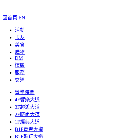
回首頁
EN
活動
卡友
美食
購物
DM
樓層
服務
交通
營業時間
4F饗樂大道
3F趣遊大道
2F時尚大道
1F經典大道
B1F青春大道
B2F酷玩大道