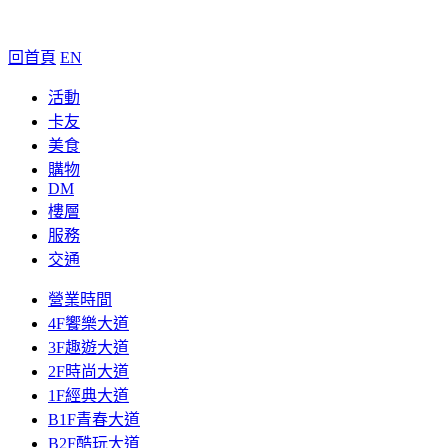
回首頁
EN
活動
卡友
美食
購物
DM
樓層
服務
交通
營業時間
4F饗樂大道
3F趣遊大道
2F時尚大道
1F經典大道
B1F青春大道
B2F酷玩大道