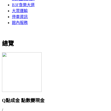
B3F食樂大道
大眾運輸
停車資訊
館內服務
總覽
Q點成金 點數變現金
/