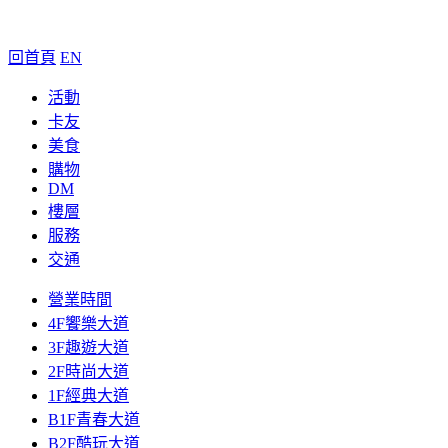
回首頁
EN
活動
卡友
美食
購物
DM
樓層
服務
交通
營業時間
4F饗樂大道
3F趣遊大道
2F時尚大道
1F經典大道
B1F青春大道
B2F酷玩大道