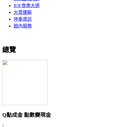
B3F食樂大道
大眾運輸
停車資訊
館內服務
總覽
Q點成金 點數變現金
/