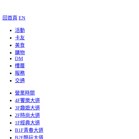
回首頁
EN
活動
卡友
美食
購物
DM
樓層
服務
交通
營業時間
4F饗樂大道
3F趣遊大道
2F時尚大道
1F經典大道
B1F青春大道
B2F酷玩大道