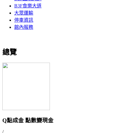
B3F食樂大道
大眾運輸
停車資訊
館內服務
總覽
Q點成金 點數變現金
/