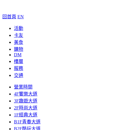
回首頁
EN
活動
卡友
美食
購物
DM
樓層
服務
交通
營業時間
4F饗樂大道
3F趣遊大道
2F時尚大道
1F經典大道
B1F青春大道
B2F酷玩大道