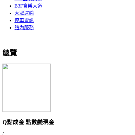
B3F食樂大道
大眾運輸
停車資訊
館內服務
總覽
Q點成金 點數變現金
/